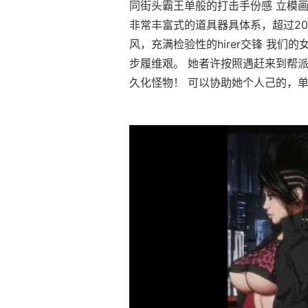
同街头霸王单般的打击手份感 立模画
非常丰富式的道具器具体系，超过20
风，充满检验性的hirer交锋 我
步履维艰。 她者许按照遇赶来到帮
久化怪物！ 可以协助她个人己的，