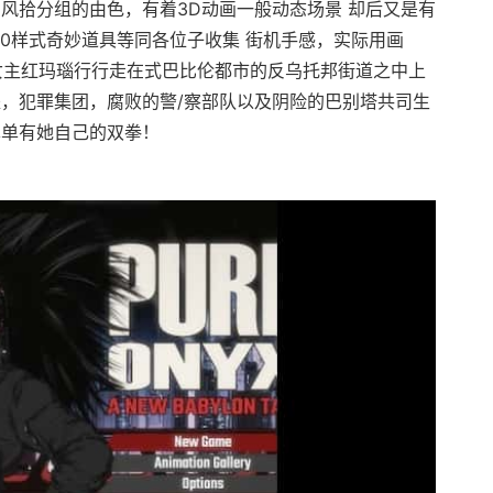
风拾分组的由色，有着3D动画一般动态场景 却后又是有
0样式奇妙道具等同各位子收集 街机手感，实际用画
们的女主红玛瑙行行走在式巴比伦都市的反乌托邦街道之中上
派，犯罪集团，腐败的警/察部队以及阴险的巴别塔共司生
单单有她自己的双拳！