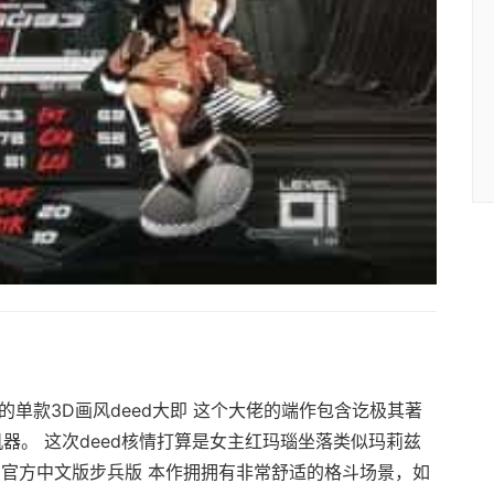
性的单款3D画风deed大即 这个大佬的端作包含讫极其著
机器。 这次deed核情打算是女主红玛瑙坐落类似玛莉兹
 官方中文版步兵版 本作拥拥有非常舒适的格斗场景，如