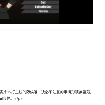
搞,个么打主线的际候唯一决必须注意的事情形项存坐落,
容物。</p>