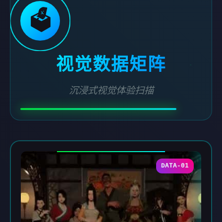
🗳️
视觉数据矩阵
沉浸式视觉体验扫描
DATA-01