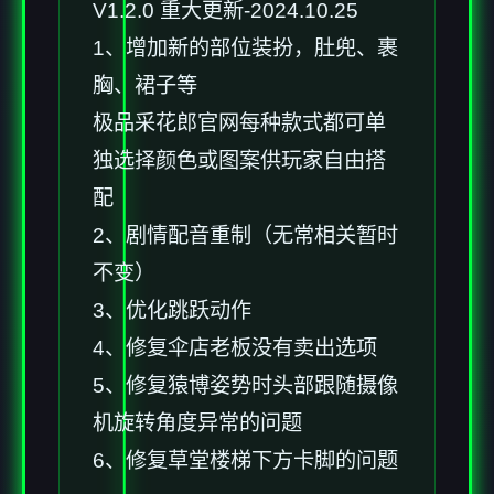
V1.2.0 重大更新-2024.10.25
1、增加新的部位装扮，肚兜、裹
胸、裙子等
极品采花郎官网每种款式都可单
独选择颜色或图案供玩家自由搭
配
2、剧情配音重制（无常相关暂时
不变）
3、优化跳跃动作
4、修复伞店老板没有卖出选项
5、修复猿博姿势时头部跟随摄像
机旋转角度异常的问题
6、修复草堂楼梯下方卡脚的问题