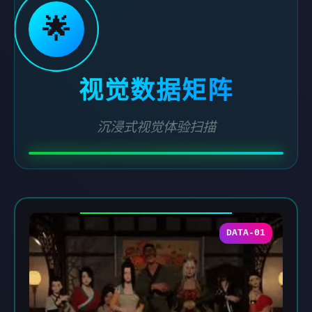
🌟
视觉数据矩阵
沉浸式视觉体验扫描
DATA-01