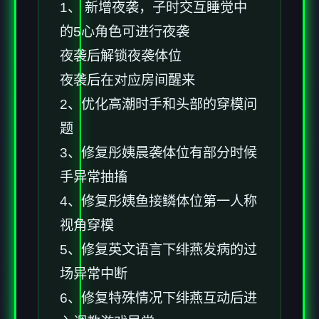
1、 新增夜袭，子时交互睡觉中
的5心角色可进行夜袭
夜袭后解锁夜袭体位
夜袭后在对应房间醒来
2、优化高潮时手和头部的穿模问
题
3、修复彤姨晨袭体位有部分时候
手异常抽搐
4、修复彤姨鱼接鳞体位第一人称
视角穿模
5、修复英文语言下绯燕发病的过
场异常中断
6、修复特殊情况下绯燕互动后进