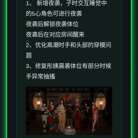
1、 新增夜袭，子时交互睡觉中
的5心角色可进行夜袭
夜袭后解锁夜袭体位
夜袭后在对应房间醒来
2、优化高潮时手和头部的穿模问
题
3、修复彤姨晨袭体位有部分时候
手异常抽搐