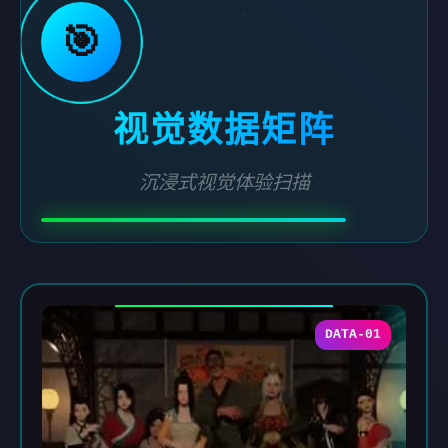
🎯
视觉数据矩阵
沉浸式视觉体验扫描
DATA-01