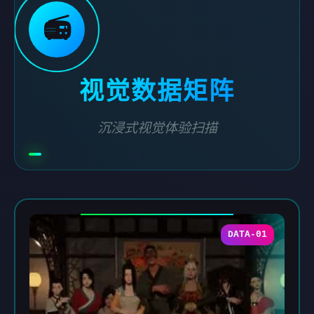
📻
视觉数据矩阵
沉浸式视觉体验扫描
DATA-01