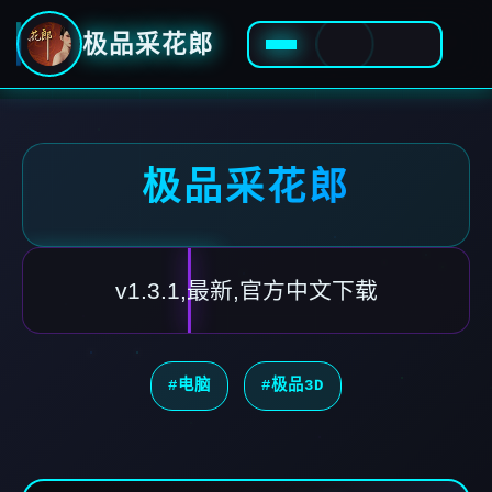
极品采花郎
极品采花郎
v1.3.1,最新,官方中文下载
#电脑
#极品3D