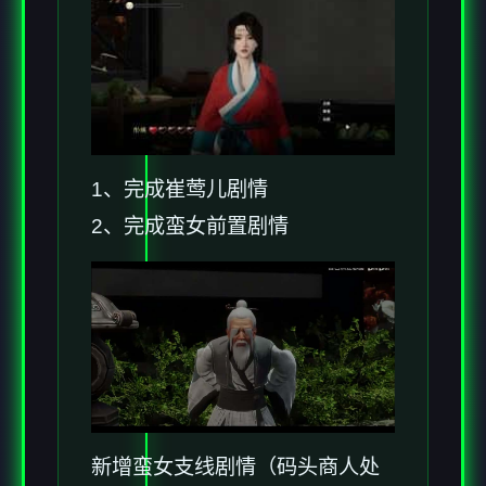
1、完成崔莺儿剧情
2、完成蛮女前置剧情
新增蛮女支线剧情（码头商人处