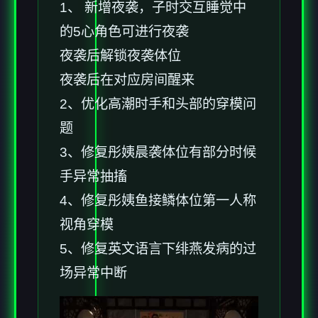
1、 新增夜袭，子时交互睡觉中
的5心角色可进行夜袭
夜袭后解锁夜袭体位
夜袭后在对应房间醒来
2、优化高潮时手和头部的穿模问
题
3、修复彤姨晨袭体位有部分时候
手异常抽搐
4、修复彤姨鱼接鳞体位第一人称
视角穿模
5、修复英文语言下绯燕发病的过
场异常中断