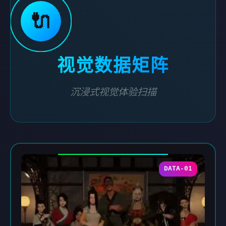
🔌
视觉数据矩阵
沉浸式视觉体验扫描
DATA-01