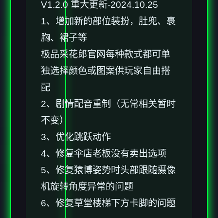
V1.2.0 重大更新-2024.10.25
1、增加新的部位装扮，肚兜、裹
胸、裙子等
极品采花郎官网每种款式都可单
独选择颜色或图案供玩家自由搭
配
2、剧情配音重制（无常相关暂时
不变）
3、优化跳跃动作
4、修复伞店老板没有卖出选项
5、修复猿博姿势时头部跟随摄像
机旋转角度异常的问题
6、修复草堂楼梯下方卡脚的问题