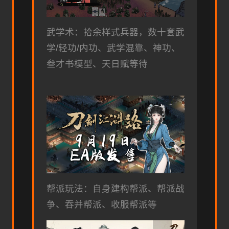
武学术：拾余样式兵器，数十套武
学/轻功/内功、武学混靠、神功、
叁才书模型、天日赋等待
帮派玩法：自身建构帮派、帮派战
争、吞并帮派、收服帮派等