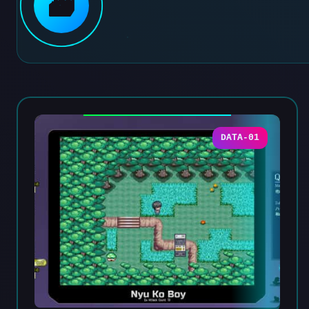
🗃️
DATA-01