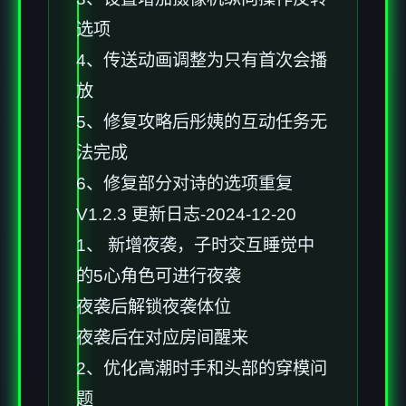
选项
4、传送动画调整为只有首次会播
放
5、修复攻略后彤姨的互动任务无
法完成
6、修复部分对诗的选项重复
V1.2.3 更新日志-2024-12-20
1、 新增夜袭，子时交互睡觉中
的5心角色可进行夜袭
夜袭后解锁夜袭体位
夜袭后在对应房间醒来
2、优化高潮时手和头部的穿模问
题