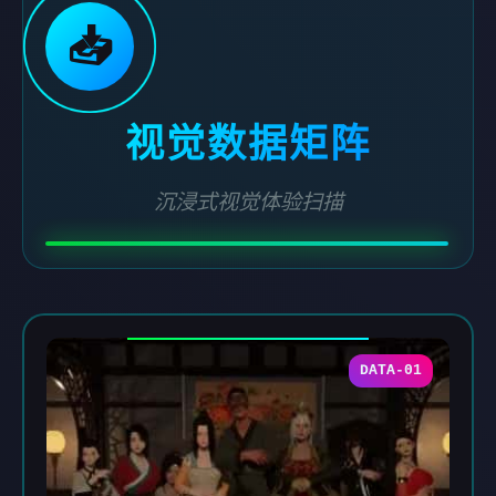
📥
视觉数据矩阵
沉浸式视觉体验扫描
DATA-01