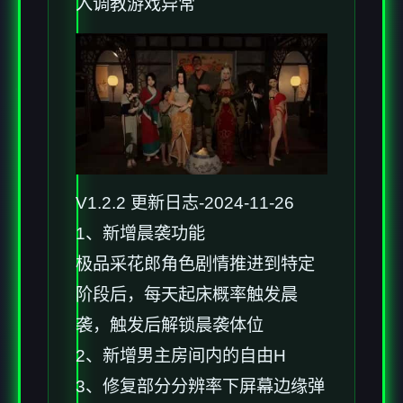
入调教游戏异常
V1.2.2 更新日志-2024-11-26
1、新增晨袭功能
极品采花郎角色剧情推进到特定
阶段后，每天起床概率触发晨
袭，触发后解锁晨袭体位
2、新增男主房间内的自由H
3、修复部分分辨率下屏幕边缘弹