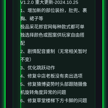
V1.2.0 重大更新-2024.10.25
1、增加新的部位装扮，肚兜、裹
胸、裙子等
极品采花郎官网每种款式都可单
独选择颜色或图案供玩家自由搭
配
2、剧情配音重制（无常相关暂时
不变）
3、优化跳跃动作
4、修复伞店老板没有卖出选项
5、修复猿博姿势时头部跟随摄像
机旋转角度异常的问题
6、修复草堂楼梯下方卡脚的问题