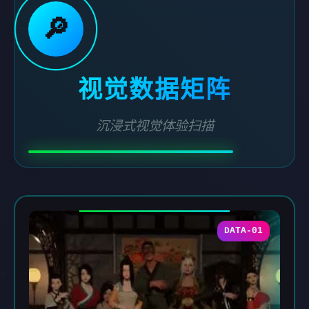
🔎
视觉数据矩阵
沉浸式视觉体验扫描
DATA-01