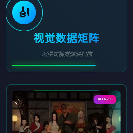
🎻
视觉数据矩阵
沉浸式视觉体验扫描
DATA-01