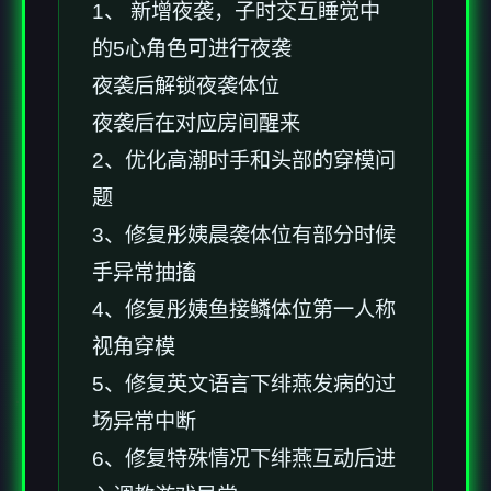
1、 新增夜袭，子时交互睡觉中
的5心角色可进行夜袭
夜袭后解锁夜袭体位
夜袭后在对应房间醒来
2、优化高潮时手和头部的穿模问
题
3、修复彤姨晨袭体位有部分时候
手异常抽搐
4、修复彤姨鱼接鳞体位第一人称
视角穿模
5、修复英文语言下绯燕发病的过
场异常中断
6、修复特殊情况下绯燕互动后进