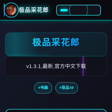
极品采花郎
极品采花郎
v1.3.1,最新,官方中文下载
#电脑
#极品3D