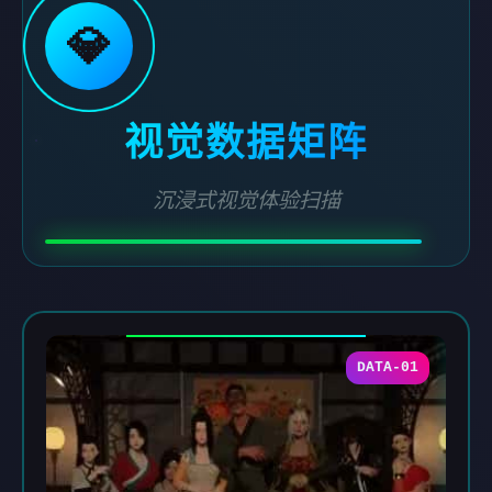
💎
视觉数据矩阵
沉浸式视觉体验扫描
DATA-01