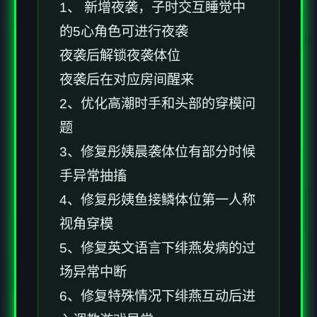
1、 新增夜袭，子时交互睡觉中
的5心角色可进行夜袭
夜袭后解锁夜袭体位
夜袭后在对应房间醒来
2、优化高潮时手和头部的穿模问
题
3、修复彤姨晨袭体位有部分时候
手异常抽搐
4、修复彤姨鱼接鳞体位第一人称
视角穿模
5、修复英文语言下绯燕发病的过
场异常中断
6、修复特殊情况下绯燕互动后进