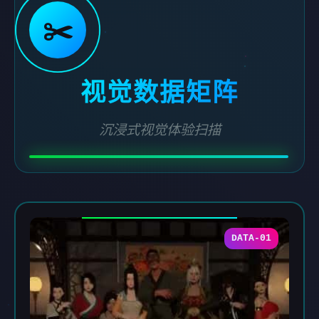
✂️
视觉数据矩阵
沉浸式视觉体验扫描
DATA-01