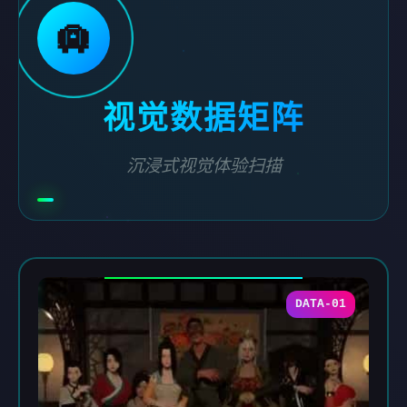
🛄
视觉数据矩阵
沉浸式视觉体验扫描
DATA-01