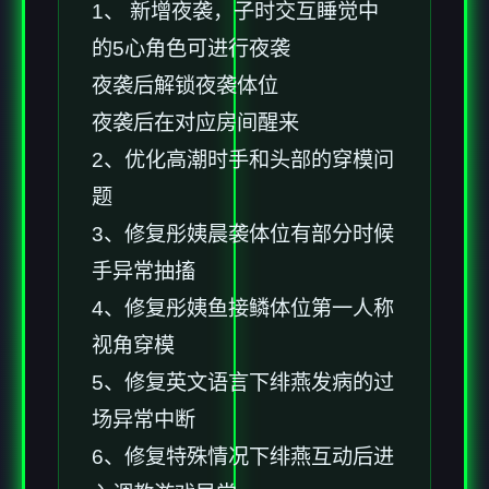
1、 新增夜袭，子时交互睡觉中
的5心角色可进行夜袭
夜袭后解锁夜袭体位
夜袭后在对应房间醒来
2、优化高潮时手和头部的穿模问
题
3、修复彤姨晨袭体位有部分时候
手异常抽搐
4、修复彤姨鱼接鳞体位第一人称
视角穿模
5、修复英文语言下绯燕发病的过
场异常中断
6、修复特殊情况下绯燕互动后进