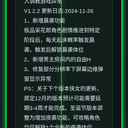
入调教游戏异常
V1.2.2 更新日志-2024-11-26
1、新增晨袭功能
极品采花郎角色剧情推进到特定
阶段后，每天起床概率触发晨
袭，触发后解锁晨袭体位
2、新增男主房间内的自由H
3、修复部分分辨率下屏幕边缘弹
窗显示异常
PS：关于下个版本侠女的更新，
原定12月的版本预计可能需要延
期3-4周才能完成。圣诞节版本调
整为增加夜袭功能，可攻略角色
均可解锁1个全新的夜袭体位。