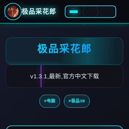
极品采花郎
极品采花郎
v1.3.1,最新,官方中文下载
#电脑
#极品3D