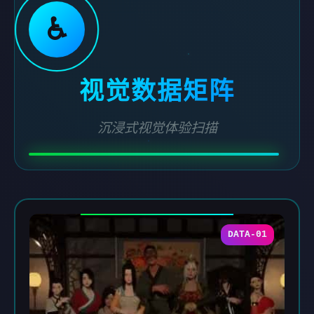
♿
视觉数据矩阵
沉浸式视觉体验扫描
DATA-01