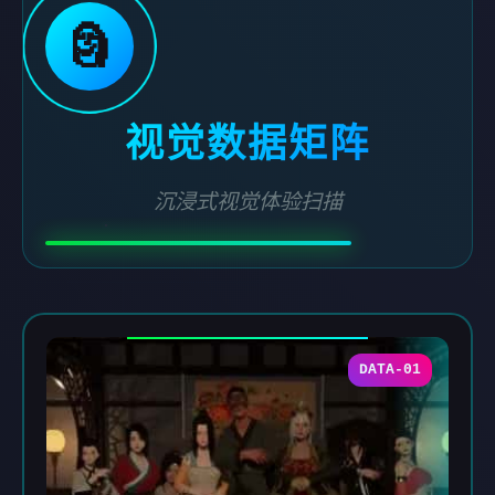
🗿
视觉数据矩阵
沉浸式视觉体验扫描
DATA-01