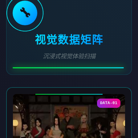
🔧
视觉数据矩阵
沉浸式视觉体验扫描
DATA-01