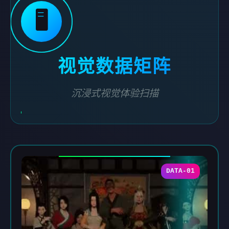
🖥️
视觉数据矩阵
沉浸式视觉体验扫描
DATA-01