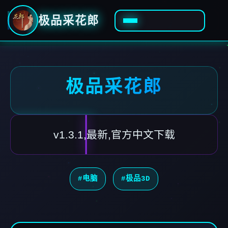
极品采花郎
极品采花郎
v1.3.1,最新,官方中文下载
#电脑
#极品3D