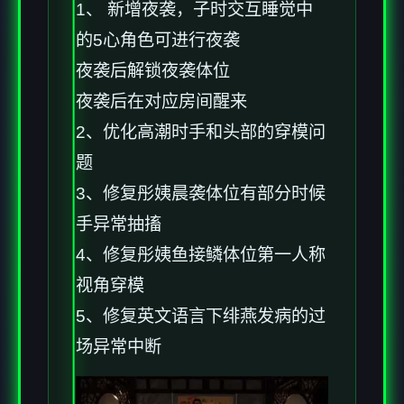
1、 新增夜袭，子时交互睡觉中
的5心角色可进行夜袭
夜袭后解锁夜袭体位
夜袭后在对应房间醒来
2、优化高潮时手和头部的穿模问
题
3、修复彤姨晨袭体位有部分时候
手异常抽搐
4、修复彤姨鱼接鳞体位第一人称
视角穿模
5、修复英文语言下绯燕发病的过
场异常中断