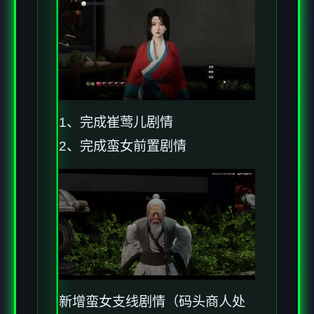
1、完成崔莺儿剧情
2、完成蛮女前置剧情
新增蛮女支线剧情（码头商人处