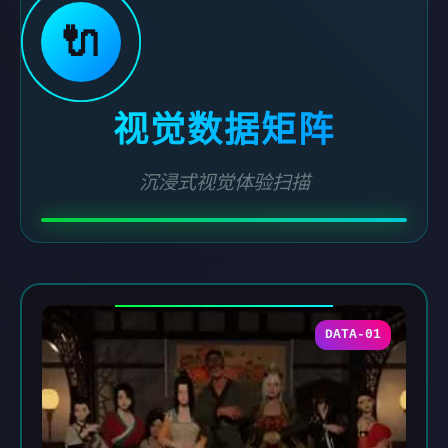
🔌
视觉数据矩阵
沉浸式视觉体验扫描
DATA-01