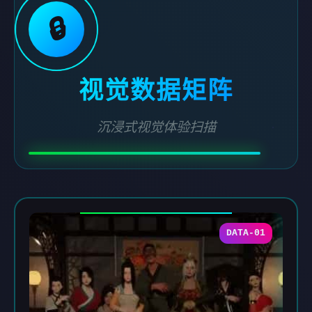
🔒
视觉数据矩阵
沉浸式视觉体验扫描
DATA-01