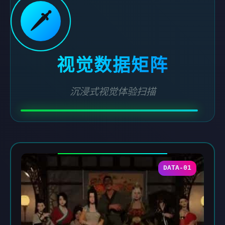
🗡️
视觉数据矩阵
沉浸式视觉体验扫描
DATA-01