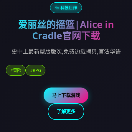
🔩 科技巨作
爱丽丝的摇篮|Alice in
Cradle官网下载
史中上最新型版版次,免费边载拷贝,官法华语
#冒险
#RPG
马上下载游戏
了解更多