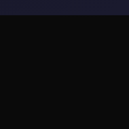
🌍 产品详情
游戏特色
这乃独叁充满已被称为“魔能力”之间行量的爱丽丝的