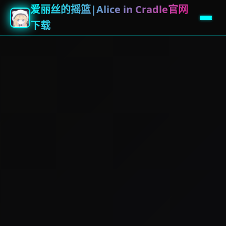
爱丽丝的摇篮|Alice in Cradle官网
下载